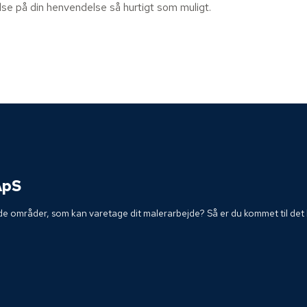
else på din henvendelse så hurtigt som muligt.
ApS
de områder, som kan varetage dit malerarbejde? Så er du kommet til det h