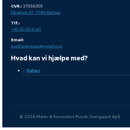
CVR.:
37056359
Elbækvej 42, 7080 Børkop
Tlf.:
+45 30 59 15 90
Email:
puschovergaard@gmail.com
Hvad kan vi hjælpe med?
Galleri
© 2026 Maler & Konsulent Pusch Overgaard ApS