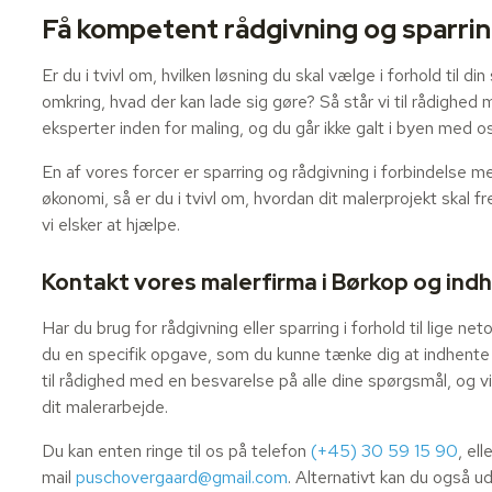
Få kompetent rådgivning og sparrin
​Er du i tvivl om, hvilken løsning du skal vælge i forhold til d
omkring, hvad der kan lade sig gøre? Så står vi til rådighed
eksperter inden for maling, og du går ikke galt i byen med os
En af vores forcer er sparring og rådgivning i forbindelse
økonomi, så er du i tvivl om, hvordan dit malerprojekt skal f
vi elsker at hjælpe.
​Kontakt vores malerfirma i Børkop og ind
​Har du brug for rådgivning eller sparring i forhold til lige 
du en specifik opgave, som du kunne tænke dig at indhente e
til rådighed med en besvarelse på alle dine spørgsmål, og v
dit malerarbejde.
Du kan enten ringe til os på telefon
(+45) 30 59 15 90
, ell
mail
puschovergaard@gmail.com
. Alternativt kan du også u