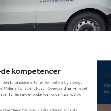
ede kompetencer​
Vi
 i den forbindelse efter et kompetent og alsidigt
Udfy
Hos Maler & Konsulent Pusch Overgaard har vi i løbet
hurt
aver for en række forskellige kunder i Børkop og
 Overgaard har over 20 års erfaring som bl.a.