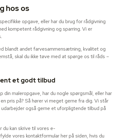
g hos os
in specifikke opgave, eller har du brug for rådgivning
 med kompetent rådgivning og sparring. Vi er
.
 med blandt andet farvesammensætning, kvalitet og
remstå, skal du ikke tøve med at spørge os til råds –
hent et godt tilbud
netop din maleropgave, har du nogle spørgsmål, eller har
n pris på? Så hører vi meget gerne fra dig. Vi står
i udarbejder også gerne et uforpligtende tilbud på
er du kan skrive til vores e-
dfylde vores kontaktformular her på siden, hvis du