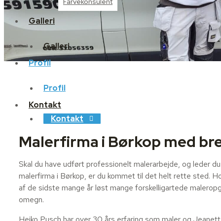
Farvekonsulent
Galleri
Galleri
Profil
Profil
Kontakt
Kontakt
Malerfirma i Børkop med br
​Skal du have udført professionelt malerarbejde, og leder du
malerfirma i Børkop, er du kommet til det helt rette sted. 
af de sidste mange år løst mange forskelligartede maleropg
omegn.
Heiko Pusch har over 30 års erfaring som maler og Jeanette