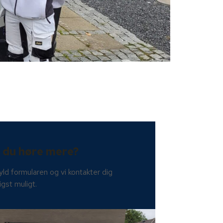
l du høre mere?
ld formularen og vi kontakter dig
igst muligt.