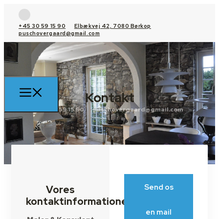
+45 30 59 15 90
Elbækvej 42, 7080 Børkop
puschovergaard@gmail.com
Kontakt
+45 30 59 15 90
puschovergaard@gmail.com
Send os
Vores
kontaktinformationer
en mail